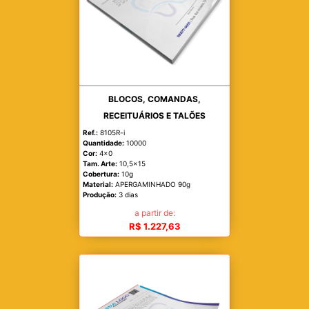
BLOCOS, COMANDAS,
RECEITUÁRIOS E TALÕES
Ref.:
8105R-i
Quantidade:
10000
Cor:
4x0
Tam. Arte:
10,5x15
Cobertura:
10g
Material:
APERGAMINHADO 90g
Produção:
3 dias
a partir de:
R$ 1.227,63