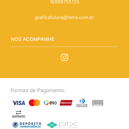
16999755135
graficafutura@terra.com.br
NOS ACOMPANHE
Formas de Pagamento: