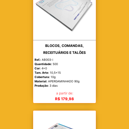
BLOCOS, COMANDAS,
RECEITUÁRIOS E TALÕES
Ref.:
AB003-i
Quantidade:
500
Cor:
4x0
Tam. Arte:
10,5x15
Cobertura:
10g
Material:
APERGAMINHADO 90g
Produção:
3 dias
a partir de:
R$ 179,98