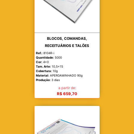
BLOCOS, COMANDAS,
RECEITUÁRIOS E TALÕES
Ref.:
8104R-i
Quantidade:
5000
Cor:
4x0
Tam. Arte:
10,5x15
Cobertura:
10g
Material:
APERGAMINHADO 90g
Produção:
3 dias
a partir de:
R$ 659,70