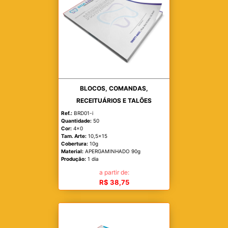
BLOCOS, COMANDAS,
RECEITUÁRIOS E TALÕES
Ref.:
BRD01-i
Quantidade:
50
Cor:
4x0
Tam. Arte:
10,5x15
Cobertura:
10g
Material:
APERGAMINHADO 90g
Produção:
1 dia
a partir de:
R$ 38,75