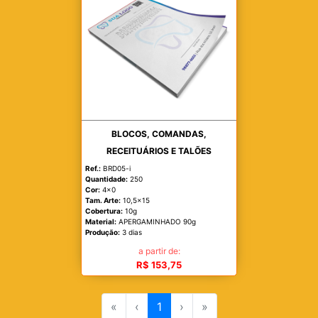
BLOCOS, COMANDAS,
RECEITUÁRIOS E TALÕES
Ref.:
BRD05-i
Quantidade:
250
Cor:
4x0
Tam. Arte:
10,5x15
Cobertura:
10g
Material:
APERGAMINHADO 90g
Produção:
3 dias
a partir de:
R$ 153,75
«
‹
1
›
»