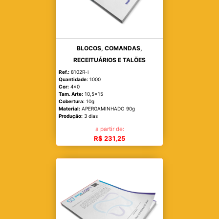
BLOCOS, COMANDAS,
RECEITUÁRIOS E TALÕES
Ref.:
8102R-i
Quantidade:
1000
Cor:
4x0
Tam. Arte:
10,5x15
Cobertura:
10g
Material:
APERGAMINHADO 90g
Produção:
3 dias
a partir de:
R$ 231,25