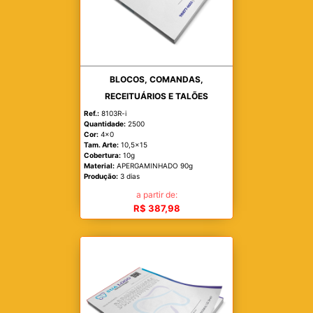
BLOCOS, COMANDAS,
RECEITUÁRIOS E TALÕES
Ref.:
8103R-i
Quantidade:
2500
Cor:
4x0
Tam. Arte:
10,5x15
Cobertura:
10g
Material:
APERGAMINHADO 90g
Produção:
3 dias
a partir de:
R$ 387,98