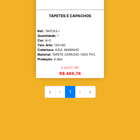
TAPETES E CAPACHOS
Ref.:
TAPCA3-i
Quantidade:
1
Cor:
4x0
Tam. Arte:
120x80
Cobertura:
AZUL MARINHO
Material:
TAPETE CAPACHO 100% PVC
Produção:
4 dias
a partir de:
R$ 469,78
«
‹
1
›
»