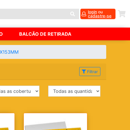
login
ou
cadastre-se
O
BALCÃO DE RETIRADA
2X153MM
Filtrar