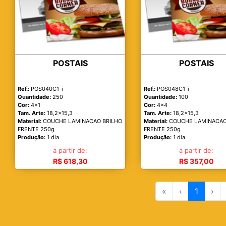
POSTAIS
POSTAIS
Ref.:
POS040C1-i
Ref.:
POS048C1-i
Quantidade:
250
Quantidade:
100
Cor:
4x1
Cor:
4x4
Tam. Arte:
18,2x15,3
Tam. Arte:
18,2x15,3
Material:
COUCHE LAMINACAO BRILHO
Material:
COUCHE LAMINACAO
FRENTE 250g
FRENTE 250g
Produção:
1 dia
Produção:
1 dia
a partir de:
a partir de:
R$ 618,30
R$ 357,00
«
‹
1
›