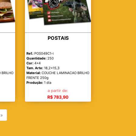
POSTAIS
Ref.:
POS049C1-i
Quantidade:
250
Cor:
4x4
Tam. Arte:
18,2x15,3
 BRILHO
Material:
COUCHE LAMINACAO BRILHO
FRENTE 250g
Produção:
1 dia
a partir de:
R$ 783,90
»