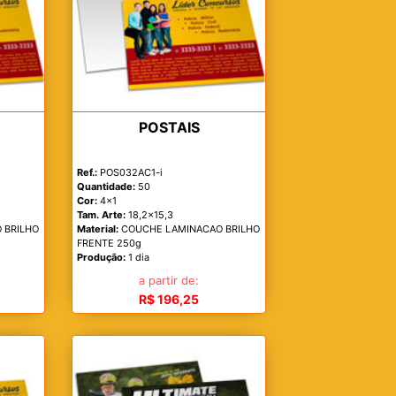
POSTAIS
Ref.:
POS032AC1-i
Quantidade:
50
Cor:
4x1
Tam. Arte:
18,2x15,3
 BRILHO
Material:
COUCHE LAMINACAO BRILHO
FRENTE 250g
Produção:
1 dia
a partir de:
R$ 196,25