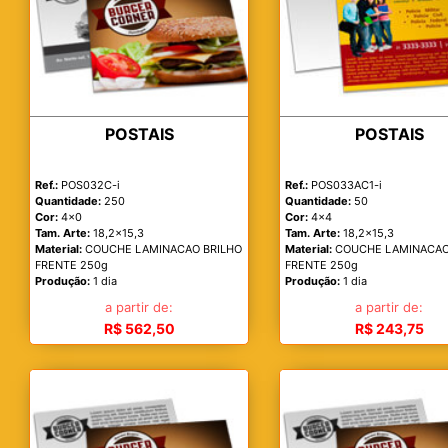
POSTAIS
POSTAIS
Ref.:
POS032C-i
Ref.:
POS033AC1-i
Quantidade:
250
Quantidade:
50
Cor:
4x0
Cor:
4x4
Tam. Arte:
18,2x15,3
Tam. Arte:
18,2x15,3
Material:
COUCHE LAMINACAO BRILHO
Material:
COUCHE LAMINACAO
FRENTE 250g
FRENTE 250g
Produção:
1 dia
Produção:
1 dia
a partir de:
a partir de:
R$ 562,50
R$ 243,75