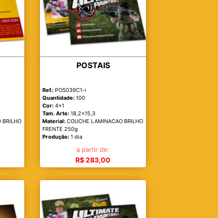
POSTAIS
Ref.:
POS039C1-i
Quantidade:
100
Cor:
4x1
Tam. Arte:
18,2x15,3
 BRILHO
Material:
COUCHE LAMINACAO BRILHO
FRENTE 250g
Produção:
1 dia
a partir de:
R$ 283,00