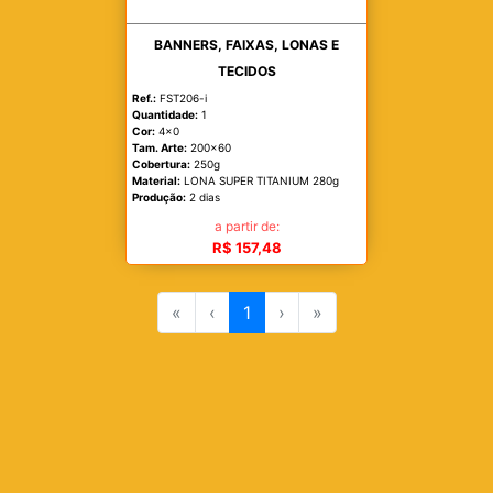
BANNERS, FAIXAS, LONAS E
TECIDOS
Ref.:
FST206-i
Quantidade:
1
Cor:
4x0
Tam. Arte:
200x60
Cobertura:
250g
Material:
LONA SUPER TITANIUM 280g
Produção:
2 dias
a partir de:
R$ 157,48
«
‹
1
›
»