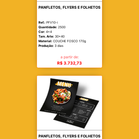
PANFLETOS, FLYERS E FOLHETOS
Ref.:
PFV10-i
Quantidade:
2500
Cor:
4x4
Tam. Arte:
30x40
Material:
COUCHE FOSCO 170g
Produção:
3 dias
a partir de:
R$ 3.732,73
PANFLETOS, FLYERS E FOLHETOS