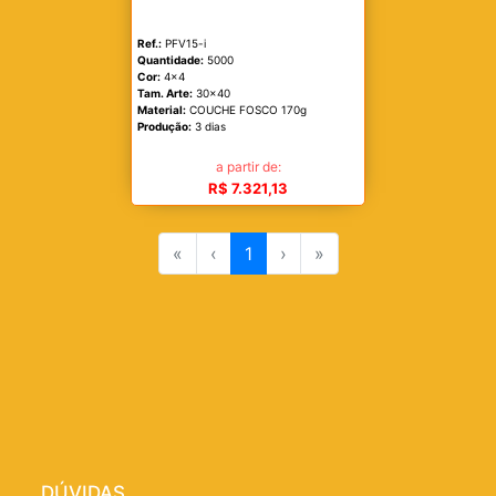
Ref.:
PFV15-i
Quantidade:
5000
Cor:
4x4
Tam. Arte:
30x40
Material:
COUCHE FOSCO 170g
Produção:
3 dias
a partir de:
R$ 7.321,13
«
‹
1
›
»
DÚVIDAS