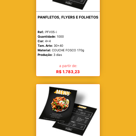
PANFLETOS, FLYERS E FOLHETOS
Ref.:
PFV05-i
Quantidade:
1000
Cor:
4x4
Tam. Arte:
30x40
Material:
COUCHE FOSCO 170g
Produção:
3 dias
a partir de:
R$ 1.783,23