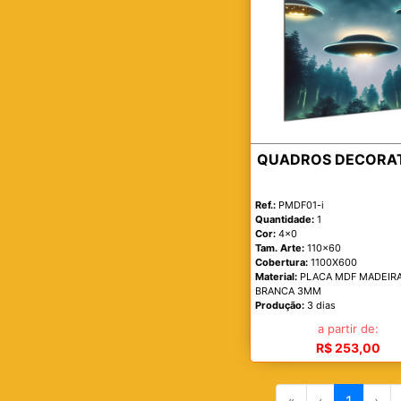
QUADROS DECORA
Ref.:
PMDF01-i
Quantidade:
1
Cor:
4x0
Tam. Arte:
110x60
Cobertura:
1100X600
Material:
PLACA MDF MADEIR
BRANCA 3MM
Produção:
3 dias
a partir de:
R$ 253,00