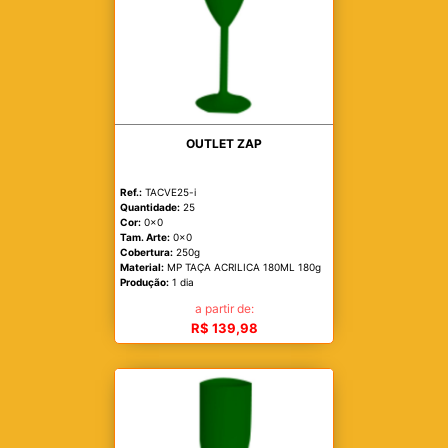
OUTLET ZAP
Ref.:
TACVE25-i
Quantidade:
25
Cor:
0x0
Tam. Arte:
0x0
Cobertura:
250g
Material:
MP TAÇA ACRILICA 180ML 180g
Produção:
1 dia
a partir de:
R$ 139,98