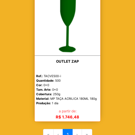
OUTLET ZAP
Ref.:
TACVE500-i
Quantidade:
500
Cor:
0x0
Tam. Arte:
0x0
Cobertura:
250g
Material:
MP TAÇA ACRILICA 180ML 180g
Produção:
1 dia
a partir de:
R$ 1.746,48
«
‹
1
›
»