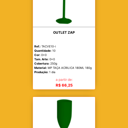
OUTLET ZAP
Ref.:
TACVE10-i
Quantidade:
10
Cor:
0x0
Tam. Arte:
0x0
Cobertura:
250g
Material:
MP TAÇA ACRILICA 180ML 180g
Produção:
1 dia
a partir de:
R$ 66,25