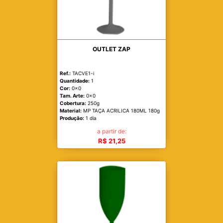
OUTLET ZAP
Ref.:
TACVE1-i
Quantidade:
1
Cor:
0x0
Tam. Arte:
0x0
Cobertura:
250g
Material:
MP TAÇA ACRILICA 180ML 180g
Produção:
1 dia
a partir de:
R$ 21,25