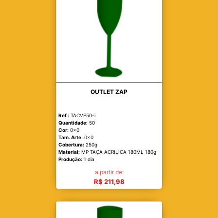
OUTLET ZAP
Ref.:
TACVE50-i
Quantidade:
50
Cor:
0x0
Tam. Arte:
0x0
Cobertura:
250g
Material:
MP TAÇA ACRILICA 180ML 180g
Produção:
1 dia
a partir de:
R$ 211,98