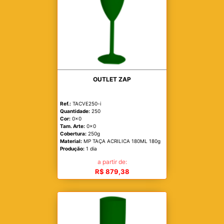
OUTLET ZAP
Ref.:
TACVE250-i
Quantidade:
250
Cor:
0x0
Tam. Arte:
0x0
Cobertura:
250g
Material:
MP TAÇA ACRILICA 180ML 180g
Produção:
1 dia
a partir de:
R$ 879,38