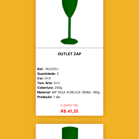
OUTLET ZAP
Ref.:
TACVE5-i
Quantidade:
5
Cor:
0x0
Tam. Arte:
0x0
Cobertura:
250g
Material:
MP TAÇA ACRILICA 180ML 180g
Produção:
1 dia
a partir de:
R$ 41,25