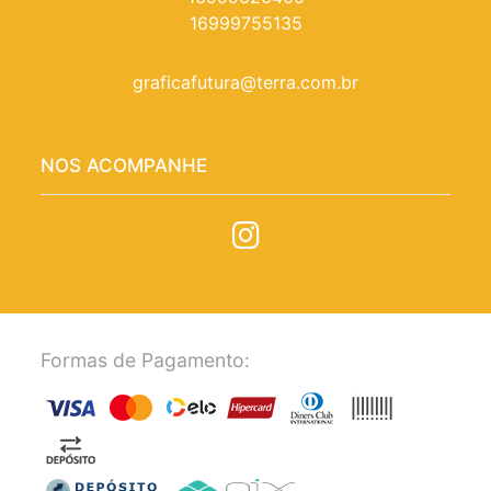
16999755135
graficafutura@terra.com.br
NOS ACOMPANHE
Formas de Pagamento: