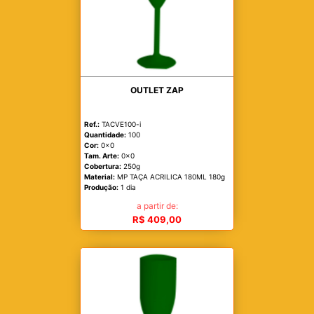
OUTLET ZAP
Ref.:
TACVE100-i
Quantidade:
100
Cor:
0x0
Tam. Arte:
0x0
Cobertura:
250g
Material:
MP TAÇA ACRILICA 180ML 180g
Produção:
1 dia
a partir de:
R$ 409,00