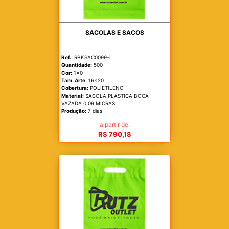
SACOLAS E SACOS
Ref.:
RBKSAC0099-i
Quantidade:
500
Cor:
1x0
Tam. Arte:
16x20
Cobertura:
POLIETILENO
Material:
SACOLA PLÁSTICA BOCA
VAZADA 0,09 MICRAS
Produção:
7 dias
a partir de:
R$ 790,18