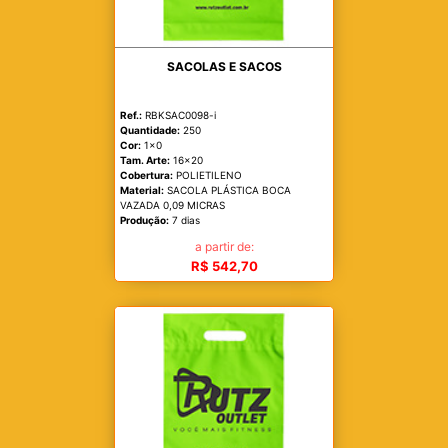
SACOLAS E SACOS
Ref.:
RBKSAC0098-i
Quantidade:
250
Cor:
1x0
Tam. Arte:
16x20
Cobertura:
POLIETILENO
Material:
SACOLA PLÁSTICA BOCA
VAZADA 0,09 MICRAS
Produção:
7 dias
a partir de:
R$ 542,70