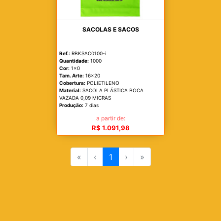
SACOLAS E SACOS
Ref.:
RBKSAC0100-i
Quantidade:
1000
Cor:
1x0
Tam. Arte:
16x20
Cobertura:
POLIETILENO
Material:
SACOLA PLÁSTICA BOCA
VAZADA 0,09 MICRAS
Produção:
7 dias
a partir de:
R$ 1.091,98
«
‹
1
›
»