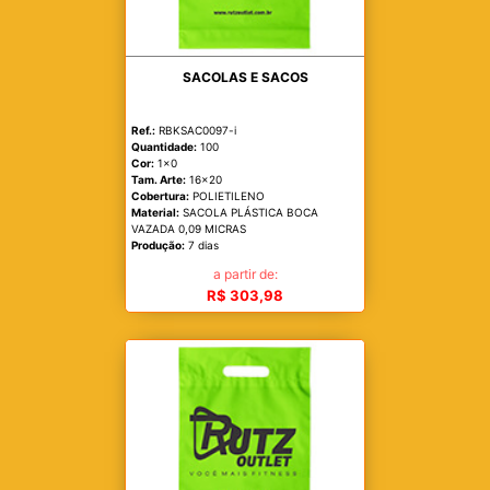
SACOLAS E SACOS
Ref.:
RBKSAC0097-i
Quantidade:
100
Cor:
1x0
Tam. Arte:
16x20
Cobertura:
POLIETILENO
Material:
SACOLA PLÁSTICA BOCA
VAZADA 0,09 MICRAS
Produção:
7 dias
a partir de:
R$ 303,98