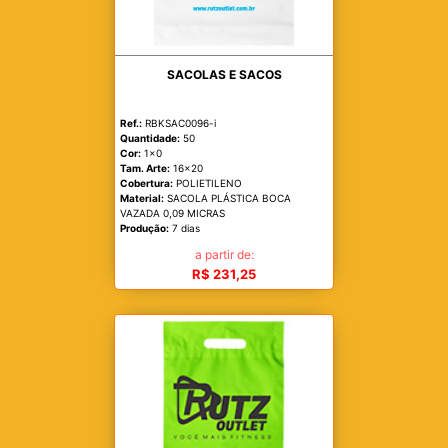
SACOLAS E SACOS
Ref.:
RBKSAC0096-i
Quantidade:
50
Cor:
1x0
Tam. Arte:
16x20
Cobertura:
POLIETILENO
Material:
SACOLA PLÁSTICA BOCA
VAZADA 0,09 MICRAS
Produção:
7 dias
a partir de:
R$ 231,25